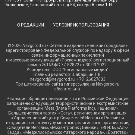
Чкаловское, Чкаловский пр-кт, д.54, литера А, пом.1-Н.
О РЕДАКЦИИ
УСЛОВИЯ ИСПОЛЬЗОВАНИЯ
© 2026 Nevgorod.ru / Сетевое издание «Невский городовой»
зарегистрировано Федеральной службой по надзору в сфере
связи, информационных технологий
и массовых коммуникаций (Роскомнадзор) регистрационный
номер ЭЛ № ФС 77-82872 от 30.03.2022
Учредитель: ООО "Региональные медиа"
Главный редактор: Шабаршин Т.В.
nevgorod@nevgorod.ru, +78126027603
При цитировании сайта гиперссылка на Nevgorod.ru
обязательна.
Редакция обращает внимание, что в Российской Федерации
запрещены следующие террористические и экстремистские
организации: Meta (Meta Platforms Inc), Национал-
Большевистская партия, «Сеть», религиозная организация
«Управленческий центр Свидетелей Иеговы в России» и
входящие в ее структуру местные религиозные организации,
«Свидетели Иеговы», «Мизантропик Дивижн», «ИГИЛ», «Аль-
Каида», «Меджлис крымско-татарского народа», «Братство»