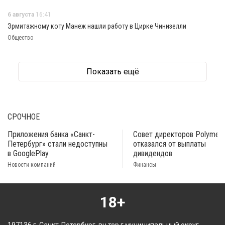
6 августа
16:41
Эрмитажному коту Манеж нашли работу в Цирке Чинизелли
Общество
Показать ещё
СРОЧНОЕ
Приложения банка «Санкт-
Совет директоров Polymeta
Петербург» стали недоступны
отказался от выплаты
в GooglePlay
дивидендов
Новости компаний
Финансы
18+
197136 г. Санкт-Петербург, вн.тер.г.муниципальный округ