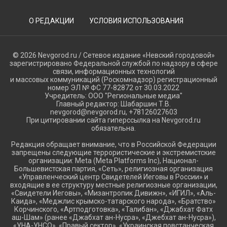
О РЕДАКЦИИ
УСЛОВИЯ ИСПОЛЬЗОВАНИЯ
© 2026 Nevgorod.ru / Сетевое издание «Невский городовой»
зарегистрировано Федеральной службой по надзору в сфере
связи, информационных технологий
и массовых коммуникаций (Роскомнадзор) регистрационный
номер ЭЛ № ФС 77-82872 от 30.03.2022
Учредитель: ООО "Региональные медиа"
Главный редактор: Шабаршин Т.В.
nevgorod@nevgorod.ru, +78126027603
При цитировании сайта гиперссылка на Nevgorod.ru
обязательна.
Редакция обращает внимание, что в Российской Федерации
запрещены следующие террористические и экстремистские
организации: Meta (Meta Platforms Inc), Национал-
Большевистская партия, «Сеть», религиозная организация
«Управленческий центр Свидетелей Иеговы в России» и
входящие в ее структуру местные религиозные организации,
«Свидетели Иеговы», «Мизантропик Дивижн», «ИГИЛ», «Аль-
Каида», «Меджлис крымско-татарского народа», «Братство»
Корчинского, «Артподготовка», «Талибан», «Джабхат Фатх
аш-Шам» (ранее «Джабхат ан-Нусра», «Джебхат ан-Нусра»),
«УНА-УНСО», «Правый сектор», «Украинская повстанческая