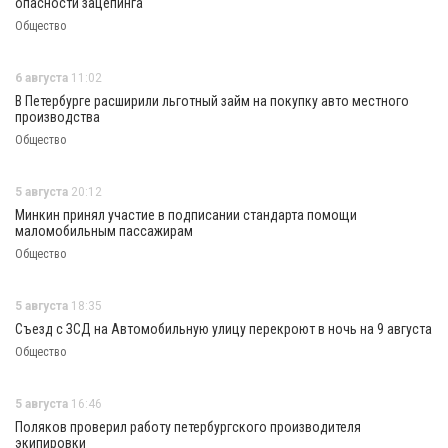
опасности зацепинга
Общество
6 августа
11:02
В Петербурге расширили льготный займ на покупку авто местного
производства
Общество
5 августа
20:12
Минкин принял участие в подписании стандарта помощи
маломобильным пассажирам
Общество
5 августа
18:35
Съезд с ЗСД на Автомобильную улицу перекроют в ночь на 9 августа
Общество
5 августа
16:46
Поляков проверил работу петербургского производителя
экипировки