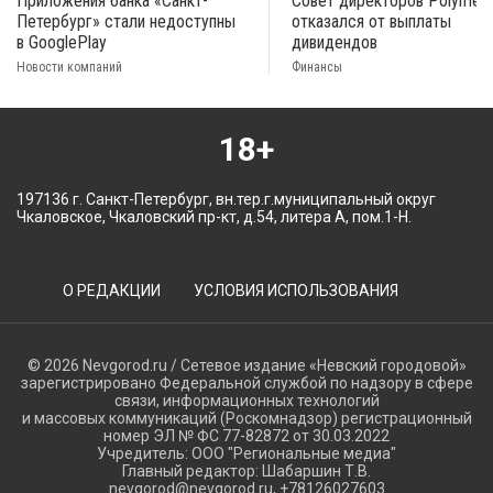
Приложения банка «Санкт-
Совет директоров Polymeta
Петербург» стали недоступны
отказался от выплаты
в GooglePlay
дивидендов
Новости компаний
Финансы
18+
197136 г. Санкт-Петербург, вн.тер.г.муниципальный округ
Чкаловское, Чкаловский пр-кт, д.54, литера А, пом.1-Н.
О РЕДАКЦИИ
УСЛОВИЯ ИСПОЛЬЗОВАНИЯ
© 2026 Nevgorod.ru / Сетевое издание «Невский городовой»
зарегистрировано Федеральной службой по надзору в сфере
связи, информационных технологий
и массовых коммуникаций (Роскомнадзор) регистрационный
номер ЭЛ № ФС 77-82872 от 30.03.2022
Учредитель: ООО "Региональные медиа"
Главный редактор: Шабаршин Т.В.
nevgorod@nevgorod.ru, +78126027603