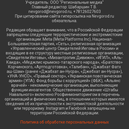
Учредитель: ООО "Региональные медиа"
Главный редактор: Шабаршин Т.В.
nevgorod@nevgorod.ru, +78126027603
При цитировании сайта гиперссылка на Nevgorod.ru
обязательна.
Редакция обращает внимание, что в Российской Федерации
запрещены следующие террористические и экстремистские
организации: Meta (Meta Platforms Inc), Национал-
Большевистская партия, «Сеть», религиозная организация
«Управленческий центр Свидетелей Иеговы в России» и
входящие в ее структуру местные религиозные организации,
«Свидетели Иеговы», «Мизантропик Дивижн», «ИГИЛ», «Аль-
Каида», «Меджлис крымско-татарского народа», «Братство»
Корчинского, «Артподготовка», «Талибан», «Джабхат Фатх
аш-Шам» (ранее «Джабхат ан-Нусра», «Джебхат ан-Нусра»),
«УНА-УНСО», «Правый сектор», «Украинская повстанческая
армия» (УПА). Фонд борьбы с коррупцией» (ФБК), «Альянс
врачей» - некоммерческие организации, выполняющие
функции иноагентов. Общественное движение «Штабы
Навального» включено Росфинмониторингом в перечень
организаций и физических лиц, в отношении которых имеются
сведения об их причастности к экстремистской деятельности
или терроризму. Instagram и Facebook запрещены на
территории Российской Федерации.
Политика об обработке персональных данных