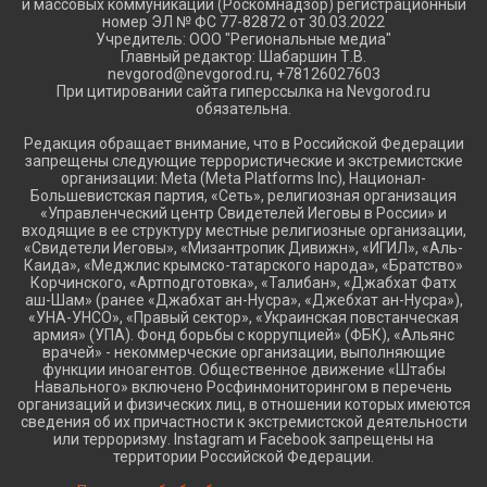
и массовых коммуникаций (Роскомнадзор) регистрационный
номер ЭЛ № ФС 77-82872 от 30.03.2022
Учредитель: ООО "Региональные медиа"
Главный редактор: Шабаршин Т.В.
nevgorod@nevgorod.ru, +78126027603
При цитировании сайта гиперссылка на Nevgorod.ru
обязательна.
Редакция обращает внимание, что в Российской Федерации
запрещены следующие террористические и экстремистские
организации: Meta (Meta Platforms Inc), Национал-
Большевистская партия, «Сеть», религиозная организация
«Управленческий центр Свидетелей Иеговы в России» и
входящие в ее структуру местные религиозные организации,
«Свидетели Иеговы», «Мизантропик Дивижн», «ИГИЛ», «Аль-
Каида», «Меджлис крымско-татарского народа», «Братство»
Корчинского, «Артподготовка», «Талибан», «Джабхат Фатх
аш-Шам» (ранее «Джабхат ан-Нусра», «Джебхат ан-Нусра»),
«УНА-УНСО», «Правый сектор», «Украинская повстанческая
армия» (УПА). Фонд борьбы с коррупцией» (ФБК), «Альянс
врачей» - некоммерческие организации, выполняющие
функции иноагентов. Общественное движение «Штабы
Навального» включено Росфинмониторингом в перечень
организаций и физических лиц, в отношении которых имеются
сведения об их причастности к экстремистской деятельности
или терроризму. Instagram и Facebook запрещены на
территории Российской Федерации.