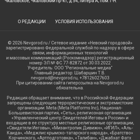
Чкаловское, Чкаловский пр-кт, д.54, литера А, пом.1-Н.
О РЕДАКЦИИ
УСЛОВИЯ ИСПОЛЬЗОВАНИЯ
© 2026 Nevgorod.ru / Сетевое издание «Невский городовой»
зарегистрировано Федеральной службой по надзору в сфере
связи, информационных технологий
и массовых коммуникаций (Роскомнадзор) регистрационный
номер ЭЛ № ФС 77-82872 от 30.03.2022
Учредитель: ООО "Региональные медиа"
Главный редактор: Шабаршин Т.В.
nevgorod@nevgorod.ru, +78126027603
При цитировании сайта гиперссылка на Nevgorod.ru
обязательна.
Редакция обращает внимание, что в Российской Федерации
запрещены следующие террористические и экстремистские
организации: Meta (Meta Platforms Inc), Национал-
Большевистская партия, «Сеть», религиозная организация
«Управленческий центр Свидетелей Иеговы в России» и
входящие в ее структуру местные религиозные организации,
«Свидетели Иеговы», «Мизантропик Дивижн», «ИГИЛ», «Аль-
Каида», «Меджлис крымско-татарского народа», «Братство»
Корчинского, «Артподготовка», «Талибан», «Джабхат Фатх