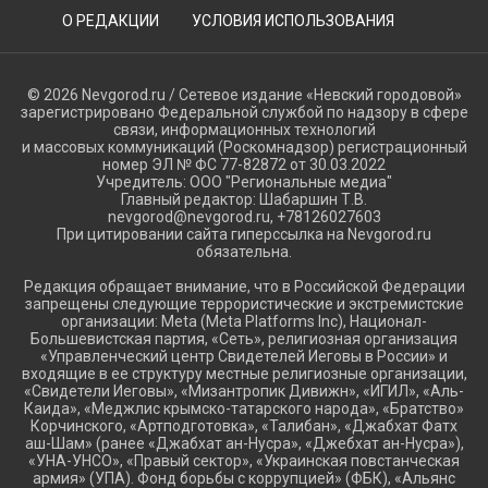
О РЕДАКЦИИ
УСЛОВИЯ ИСПОЛЬЗОВАНИЯ
© 2026 Nevgorod.ru / Сетевое издание «Невский городовой»
зарегистрировано Федеральной службой по надзору в сфере
связи, информационных технологий
и массовых коммуникаций (Роскомнадзор) регистрационный
номер ЭЛ № ФС 77-82872 от 30.03.2022
Учредитель: ООО "Региональные медиа"
Главный редактор: Шабаршин Т.В.
nevgorod@nevgorod.ru, +78126027603
При цитировании сайта гиперссылка на Nevgorod.ru
обязательна.
Редакция обращает внимание, что в Российской Федерации
запрещены следующие террористические и экстремистские
организации: Meta (Meta Platforms Inc), Национал-
Большевистская партия, «Сеть», религиозная организация
«Управленческий центр Свидетелей Иеговы в России» и
входящие в ее структуру местные религиозные организации,
«Свидетели Иеговы», «Мизантропик Дивижн», «ИГИЛ», «Аль-
Каида», «Меджлис крымско-татарского народа», «Братство»
Корчинского, «Артподготовка», «Талибан», «Джабхат Фатх
аш-Шам» (ранее «Джабхат ан-Нусра», «Джебхат ан-Нусра»),
«УНА-УНСО», «Правый сектор», «Украинская повстанческая
армия» (УПА). Фонд борьбы с коррупцией» (ФБК), «Альянс