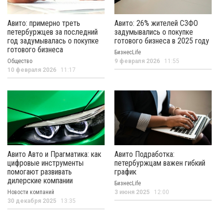
Авито: примерно треть
Авито: 26% жителей СЗФО
петербуржцев за последний
задумывались о покупке
год задумывалась о покупке
готового бизнеса в 2025 году
готового бизнеса
БизнесLife
Общество
9 февраля 2026
11:55
10 февраля 2026
11:17
Авито Авто и Прагматика: как
Авито Подработка:
цифровые инструменты
петербуржцам важен гибкий
помогают развивать
график
дилерские компании
БизнесLife
Новости компаний
3 июня 2025
12:00
30 декабря 2025
13:35