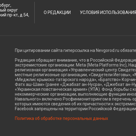
рбург,
ный округ
О РЕДАКЦИИ
УСЛОВИЯ ИСПОЛЬЗОВАНИ
ий пр-кт, д.54,
При цитировании сайта гиперссылка на Nevgorod.ru обязат
Редакция обращает внимание, что в Российской Федерац
экстремистские организации: Meta (Meta Platforms Inc), Н
религиозная организация «Управленческий центр Свидетел
местные религиозные организации, «Свидетели Иеговы», «
«Меджлис крымско-татарского народа», «Братство» Корчин
Фатх аш-Шам» (ранее «Джабхат ан-Нусра», «Джебхат ан-Ну
«Украинская повстанческая армия» (УПА). Фонд борьбы с к
некоммерческие организации, выполняющие функции ино
Навального» включено Росфинмониторингом в перечень ор
которых имеются сведения об их причастности к экстремис
Facebook запрещены на территории Российской Федерации
Политика об обработке персональных данных