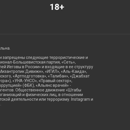
18+
Я
ельна.
ии запрещены следующие террористические и
ационал-Большевистская партия, «Сеть»,
ей Иеговы в России» и входящие в ее структуру
Мизантропик Дивижн», «ИГИЛ», «Аль-Каида»,
ского, «Артподготовка», «Талибан», «Джабхат
сра»), «УНА-УНСО», «Правый сектор»,
оррупцией» (ФБК), «Альянс врачей» -
агентов. Общественное движение «Штабы
ганизаций и физических лиц, в отношении
тской деятельности или терроризму. Instagram и
.