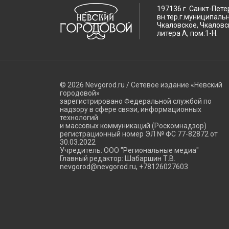
197136 г. Санкт-Пете
вн.тер.г.муниципаль
Чкаловское, Чкаловск
литера А, пом.1-Н.
© 2026 Nevgorod.ru / Сетевое издание «Невский
городовой»
зарегистрировано Федеральной службой по
надзору в сфере связи, информационных
технологий
и массовых коммуникаций (Роскомнадзор)
регистрационный номер ЭЛ № ФС 77-82872 от
30.03.2022
Учредитель: ООО "Региональные медиа"
Главный редактор: Шабаршин Т.В.
nevgorod@nevgorod.ru, +78126027603