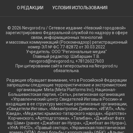
О РЕДАКЦИИ
УСЛОВИЯ ИСПОЛЬЗОВАНИЯ
© 2026 Nevgorod.ru / Сетевое издание «Невский городовой»
зарегистрировано Федеральной службой по надзору в сфере
связи, информационных технологий
и массовых коммуникаций (Роскомнадзор) регистрационный
номер ЭЛ № ФС 77-82872 от 30.03.2022
Учредитель: ООО "Региональные медиа"
Главный редактор: Шабаршин Т.В.
nevgorod@nevgorod.ru, +78126027603
При цитировании сайта гиперссылка на Nevgorod.ru
обязательна.
Редакция обращает внимание, что в Российской Федерации
запрещены следующие террористические и экстремистские
организации: Meta (Meta Platforms Inc), Национал-
Большевистская партия, «Сеть», религиозная организация
«Управленческий центр Свидетелей Иеговы в России» и
входящие в ее структуру местные религиозные организации,
«Свидетели Иеговы», «Мизантропик Дивижн», «ИГИЛ», «Аль-
Каида», «Меджлис крымско-татарского народа», «Братство»
Корчинского, «Артподготовка», «Талибан», «Джабхат Фатх
аш-Шам» (ранее «Джабхат ан-Нусра», «Джебхат ан-Нусра»),
«УНА-УНСО», «Правый сектор», «Украинская повстанческая
армия» (УПА). Фонд борьбы с коррупцией» (ФБК), «Альянс