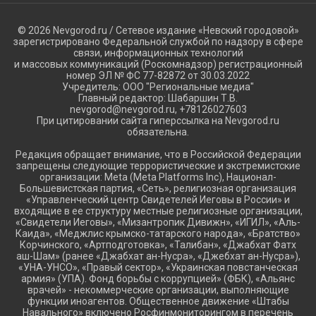
© 2026 Nevgorod.ru / Сетевое издание «Невский городовой»
зарегистрировано Федеральной службой по надзору в сфере
связи, информационных технологий
и массовых коммуникаций (Роскомнадзор) регистрационный
номер ЭЛ № ФС 77-82872 от 30.03.2022
Учредитель: ООО "Региональные медиа"
Главный редактор: Шабаршин Т.В.
nevgorod@nevgorod.ru, +78126027603
При цитировании сайта гиперссылка на Nevgorod.ru
обязательна.
Редакция обращает внимание, что в Российской Федерации
запрещены следующие террористические и экстремистские
организации: Meta (Meta Platforms Inc), Национал-
Большевистская партия, «Сеть», религиозная организация
«Управленческий центр Свидетелей Иеговы в России» и
входящие в ее структуру местные религиозные организации,
«Свидетели Иеговы», «Мизантропик Дивижн», «ИГИЛ», «Аль-
Каида», «Меджлис крымско-татарского народа», «Братство»
Корчинского, «Артподготовка», «Талибан», «Джабхат Фатх
аш-Шам» (ранее «Джабхат ан-Нусра», «Джебхат ан-Нусра»),
«УНА-УНСО», «Правый сектор», «Украинская повстанческая
армия» (УПА). Фонд борьбы с коррупцией» (ФБК), «Альянс
врачей» - некоммерческие организации, выполняющие
функции иноагентов. Общественное движение «Штабы
Навального» включено Росфинмониторингом в перечень