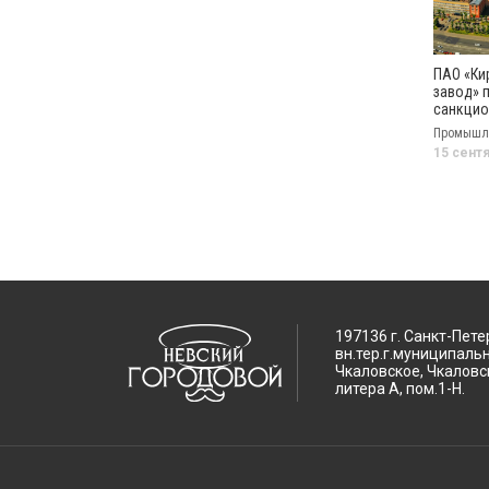
ПАО «Ки
завод» 
санкци
список
Промышл
15 сент
197136 г. Санкт-Пете
вн.тер.г.муниципаль
Чкаловское, Чкаловск
литера А, пом.1-Н.