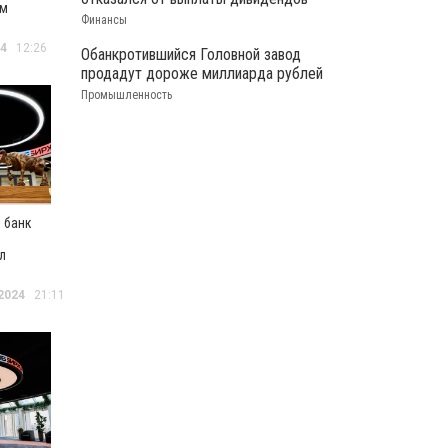
ам
Финансы
я в
24
12:26
Обанкротившийся Головной завод
продадут дороже миллиарда рублей
Промышленность
 банк
и
л
США план
ки
2024
21:11
оссиян