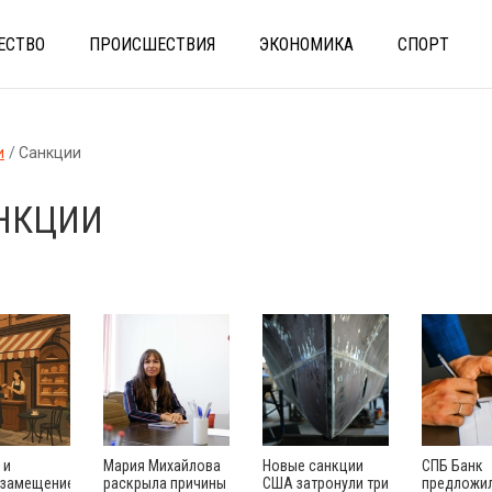
ЕСТВО
ПРОИСШЕСТВИЯ
ЭКОНОМИКА
СПОРТ
и
Санкции
НКЦИИ
 и
Мария Михайлова
Новые санкции
СПБ Банк
замещение:
раскрыла причины
США затронули три
предложи