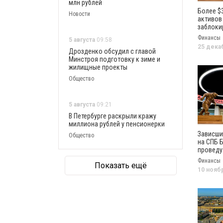
млн рублей
Более $
Новости
активов
заблоки
СПБ Бир
Финансы
5 августа
09:58
25 дека
Дрозденко обсудил с главой
Минстроя подготовку к зиме и
жилищные проекты
Общество
5 августа
09:21
В Петербурге раскрыли кражу
миллиона рублей у пенсионерки
Зависши
Общество
на СПБ 
проведу
ноября
Финансы
Показать ещё
10 нояб