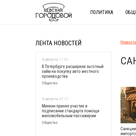
ПОЛИТИКА
ОБЩ
ЛЕНТА НОВОСТЕЙ
Новост
СА
6 августа
11:02
В Петербурге расширили льготный
займ на покупку авто местного
производства
Общество
5 августа
20:12
Минкин принял участие в
подписании стандарта помощи
маломобильным пассажирам
Общество
Санкции
импорто