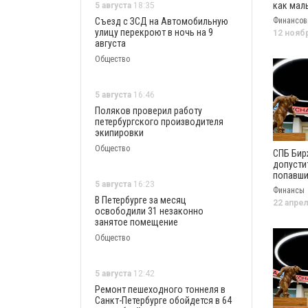
как мал
5 августа
18:35
адаптир
Съезд с ЗСД на Автомобильную
Финансовы
новым у
улицу перекроют в ночь на 9
12 нояб
августа
Общество
5 августа
16:46
Поляков проверил работу
петербургского производителя
экипировки
Общество
СПБ Бир
допусти
попавши
5 августа
16:23
санкции
Финансы
В Петербурге за месяц
22 апре
освободили 31 незаконно
занятое помещение
Общество
5 августа
12:42
Ремонт пешеходного тоннеля в
Санкт-Петербурге обойдется в 64