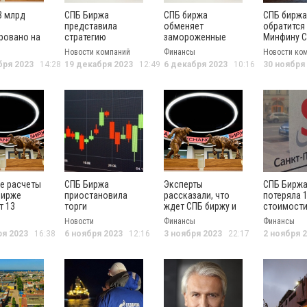
3 млрд
СПБ Биржа
СПБ биржа
СПБ биржа
представила
обменяет
обратится
ровано на
стратегию
замороженные
Минфину 
же
разблокировки
активы по указу
разрешени
Новости компаний
Финансы
Новости ко
активов
Путина
вывод акт
бря 2023
14:28
19 декабря 2023
12:49
6 декабря 2023
10:16
30 ноября
е расчеты
СПБ Биржа
Эксперты
СПБ Бирж
Бирже
приостановила
рассказали, что
потеряла 
т 13
торги
ждет СПБ биржу и
стоимости
иностранными
ее клиентов после
после поп
Новости
Финансы
Финансы
бумагами минимум
санкций
санкцион
ря 2023
16:38
6 ноября 2023
12:16
3 ноября 2023
22:17
2 ноября 
на семь дней
список