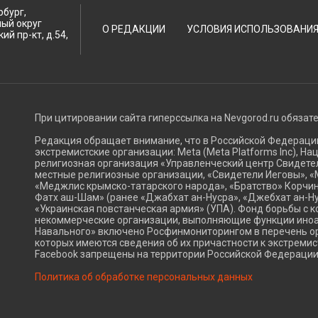
рбург,
ный округ
О РЕДАКЦИИ
УСЛОВИЯ ИСПОЛЬЗОВАНИ
ий пр-кт, д.54,
При цитировании сайта гиперссылка на Nevgorod.ru обязат
Редакция обращает внимание, что в Российской Федерац
экстремистские организации: Meta (Meta Platforms Inc), Н
религиозная организация «Управленческий центр Свидетел
местные религиозные организации, «Свидетели Иеговы», «
«Меджлис крымско-татарского народа», «Братство» Корчин
Фатх аш-Шам» (ранее «Джабхат ан-Нусра», «Джебхат ан-Ну
«Украинская повстанческая армия» (УПА). Фонд борьбы с к
некоммерческие организации, выполняющие функции ино
Навального» включено Росфинмониторингом в перечень ор
которых имеются сведения об их причастности к экстремис
Facebook запрещены на территории Российской Федерации
Политика об обработке персональных данных