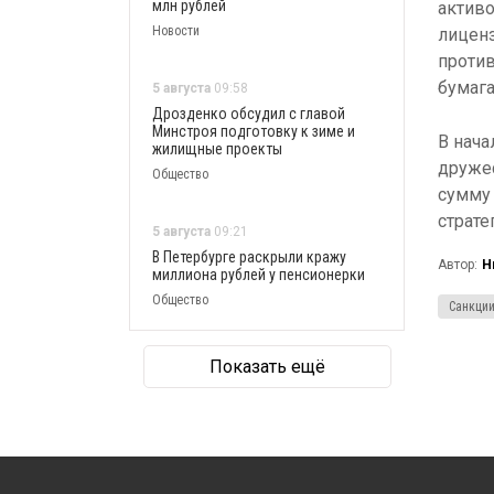
млн рублей
актив
Новости
лиценз
против
бумага
5 августа
09:58
Дрозденко обсудил с главой
Минстроя подготовку к зиме и
В нача
жилищные проекты
друже
Общество
сумму 
страте
5 августа
09:21
В Петербурге раскрыли кражу
Автор:
Н
миллиона рублей у пенсионерки
Общество
Санкци
Показать ещё