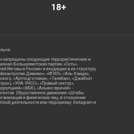
18+
Я
ельна.
ии запрещены следующие террористические и
ационал-Большевистская партия, «Сеть»,
ей Иеговы в России» и входящие в ее структуру
Мизантропик Дивижн», «ИГИЛ», «Аль-Каида»,
ского, «Артподготовка», «Талибан», «Джабхат
сра»), «УНА-УНСО», «Правый сектор»,
оррупцией» (ФБК), «Альянс врачей» -
агентов. Общественное движение «Штабы
ганизаций и физических лиц, в отношении
тской деятельности или терроризму. Instagram и
.