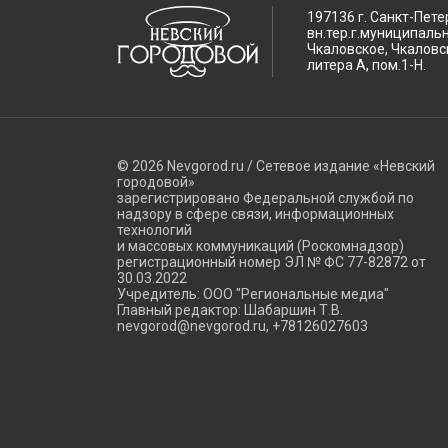
197136 г. Санкт-Пете
вн.тер.г.муниципаль
Чкаловское, Чкаловск
литера А, пом.1-Н.
© 2026 Nevgorod.ru / Сетевое издание «Невский
городовой»
зарегистрировано Федеральной службой по
надзору в сфере связи, информационных
технологий
и массовых коммуникаций (Роскомнадзор)
регистрационный номер ЭЛ № ФС 77-82872 от
30.03.2022
Учредитель: ООО "Региональные медиа"
Главный редактор: Шабаршин Т.В.
nevgorod@nevgorod.ru, +78126027603