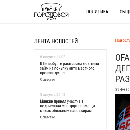
ПОЛИТИКА
ОБЩ
ЛЕНТА НОВОСТЕЙ
Новост
OFA
6 августа
11:02
В Петербурге расширили льготный
ДЕП
займ на покупку авто местного
производства
РА
Общество
23 февр
5 августа
20:12
Минкин принял участие в
подписании стандарта помощи
маломобильным пассажирам
Общество