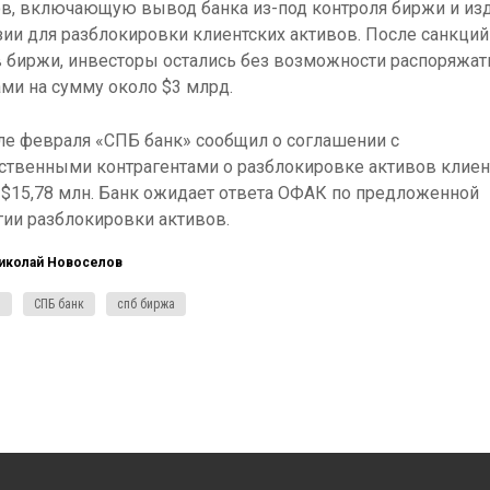
ов, включающую вывод банка из-под контроля биржи и из
ии для разблокировки клиентских активов. После санкци
 биржи, инвесторы остались без возможности распоряжат
ми на сумму около $3 млрд.
ле февраля «СПБ банк» сообщил о соглашении с
ственными контрагентами о разблокировке активов клиен
$15,78 млн. Банк ожидает ответа ОФАК по предложенной
гии разблокировки активов.
иколай Новоселов
и
СПБ банк
спб биржа