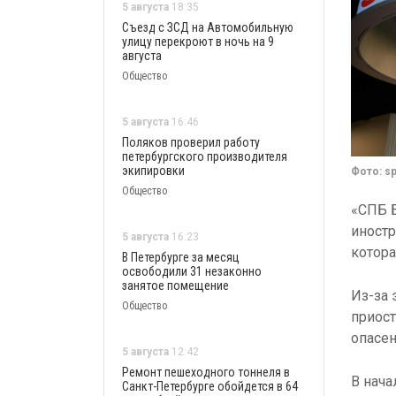
5 августа
18:35
Съезд с ЗСД на Автомобильную
улицу перекроют в ночь на 9
августа
Общество
5 августа
16:46
Поляков проверил работу
петербургского производителя
экипировки
Фото: s
Общество
«СПБ Б
иностр
5 августа
16:23
котора
В Петербурге за месяц
освободили 31 незаконно
занятое помещение
Из-за 
Общество
приост
опасе
5 августа
12:42
Ремонт пешеходного тоннеля в
В нача
Санкт-Петербурге обойдется в 64