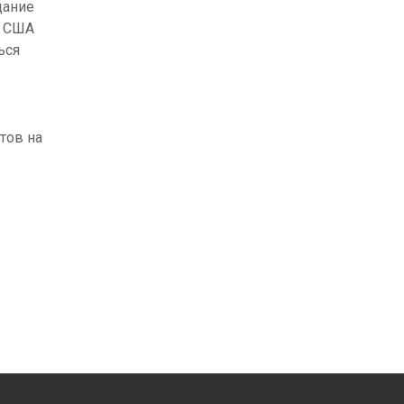
дание
й США
ься
тов на