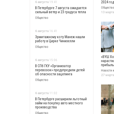
2024 го
6 августа
19:41
В Петербурге 7 августа ожидается
Общество
сильный ветер и 23 градуса тепла
13 март
Общество
6 августа
16:41
Эрмитажному коту Манеж нашли
работу в Цирке Чинизелли
Общество
«ВУШ Хо
6 августа
15:06
нарасти
прибыль 
В СПб ГКУ «Организатор
за год
перевозок» предупредили детей
Новости 
об опасности зацепинга
27 март
Общество
6 августа
11:02
В Петербурге расширили льготный
займ на покупку авто местного
производства
Общество