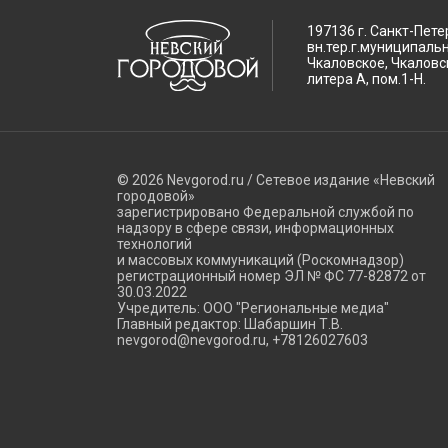
197136 г. Санкт-Пете
вн.тер.г.муниципаль
Чкаловское, Чкаловск
литера А, пом.1-Н.
© 2026 Nevgorod.ru / Сетевое издание «Невский
городовой»
зарегистрировано Федеральной службой по
надзору в сфере связи, информационных
технологий
и массовых коммуникаций (Роскомнадзор)
регистрационный номер ЭЛ № ФС 77-82872 от
30.03.2022
Учредитель: ООО "Региональные медиа"
Главный редактор: Шабаршин Т.В.
nevgorod@nevgorod.ru, +78126027603