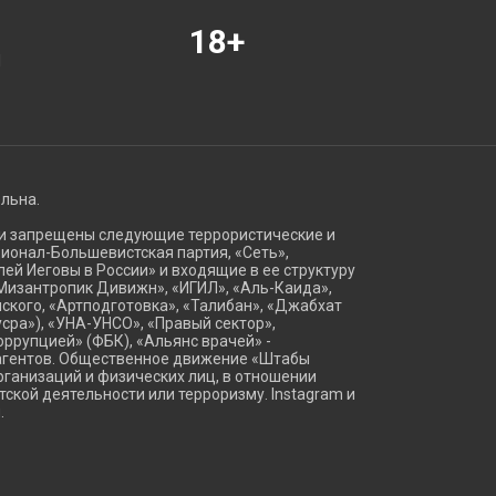
18+
Я
ельна.
ии запрещены следующие террористические и
ационал-Большевистская партия, «Сеть»,
ей Иеговы в России» и входящие в ее структуру
Мизантропик Дивижн», «ИГИЛ», «Аль-Каида»,
ского, «Артподготовка», «Талибан», «Джабхат
сра»), «УНА-УНСО», «Правый сектор»,
оррупцией» (ФБК), «Альянс врачей» -
агентов. Общественное движение «Штабы
ганизаций и физических лиц, в отношении
тской деятельности или терроризму. Instagram и
.