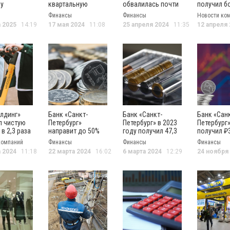
ду
квартальную
обвалилась почти
получил б
прибыль на 11%
в 3 раза
млн рубле
Финансы
Финансы
Новости ко
прибыли з
а 2025
14:19
17 мая 2024
11:08
25 апреля 2024
11:35
12 апреля
год
лдинг»
Банк «Санкт-
Банк «Санкт-
Банк «Сан
л чистую
Петербург»
Петербург» в 2023
Петербург
в 2,3 раза
направит до 50%
году получил 47,3
получил ₽
прибыли на
млрд чистой
млрд чист
компаний
Финансы
Финансы
Финансы
выплату
прибыли
прибыли в I
а 2024
11:18
22 марта 2024
16:02
6 марта 2024
12:29
24 ноября
дивидендов
квартале