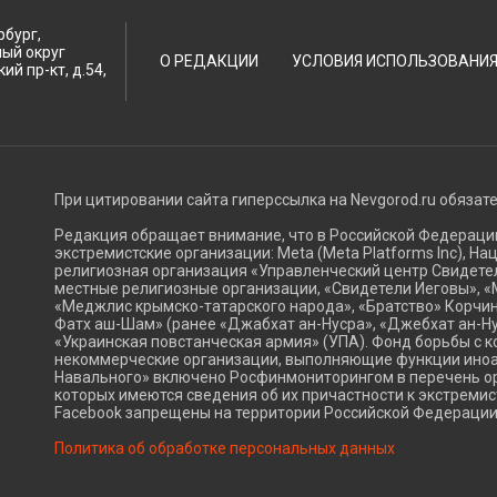
рбург,
ный округ
О РЕДАКЦИИ
УСЛОВИЯ ИСПОЛЬЗОВАНИ
ий пр-кт, д.54,
При цитировании сайта гиперссылка на Nevgorod.ru обязат
Редакция обращает внимание, что в Российской Федерац
экстремистские организации: Meta (Meta Platforms Inc), Н
религиозная организация «Управленческий центр Свидетел
местные религиозные организации, «Свидетели Иеговы», «
«Меджлис крымско-татарского народа», «Братство» Корчин
Фатх аш-Шам» (ранее «Джабхат ан-Нусра», «Джебхат ан-Ну
«Украинская повстанческая армия» (УПА). Фонд борьбы с к
некоммерческие организации, выполняющие функции ино
Навального» включено Росфинмониторингом в перечень ор
которых имеются сведения об их причастности к экстремис
Facebook запрещены на территории Российской Федерации
Политика об обработке персональных данных