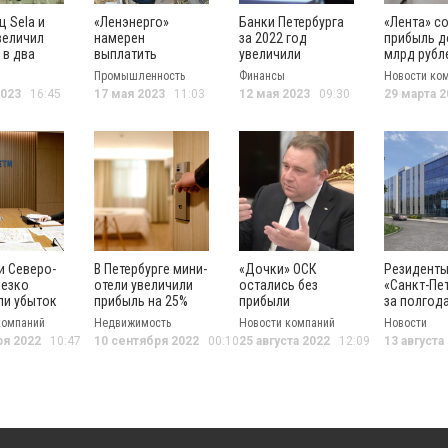
ц Sela и
«Ленэнерго»
Банки Петербурга
«Лента» с
величил
намерен
за 2022 год
прибыль д
 в два
выплатить
увеличили
млрд рубл
дивиденды на
прибыль в 2,3 раза
Промышленность
Финансы
Новости ко
фоне падения
2023
16:45
17 мая 2023
11:03
12 мая 2023
09:30
29 марта 2
прибыли
и Северо-
В Петербурге мини-
«Дочки» ОСК
Резиденты
резко
отели увеличили
остались без
«Санкт-Пе
ли убыток
прибыль на 25%
прибыли
за полгод
потеряли 
компаний
Недвижимость
Новости компаний
Новости
прибыли
ря 2022
10:47
10 сентября 2022
00:10
25 августа 2022
12:09
13 августа