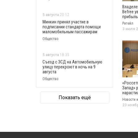
Владеле
Befree у
5 августа
20:12
прибыль
раза
Минкин принял участие в
Ритейл
подписании стандарта помощи
3 июля 
маломобильным пассажирам
Общество
5 августа
18:35
Съезд с ЗСД на Автомобильную
улицу перекроют в ночь на 9
августа
Общество
«Россет
Запад» 
нарасти
Показать ещё
Новости 
23 нояб