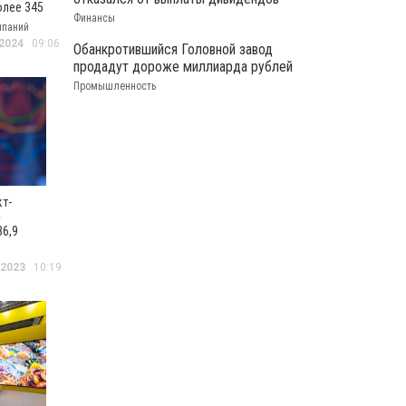
олее 345
Финансы
й чистой
мпаний
а 2023
 2024
09:06
Обанкротившийся Головной завод
продадут дороже миллиарда рублей
Промышленность
кт-
»
36,9
ой
II
 2023
10:19