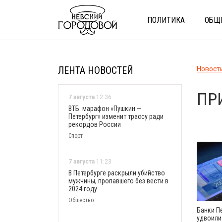
ПОЛИТИКА
ОБЩ
ЛЕНТА НОВОСТЕЙ
Новост
ПР
7 августа
12:36
ВТБ: марафон «Пушкин —
Петербург» изменит трассу ради
рекордов России
Спорт
7 августа
11:23
В Петербурге раскрыли убийство
мужчины, пропавшего без вести в
2024 году
Общество
Банки П
удвоили