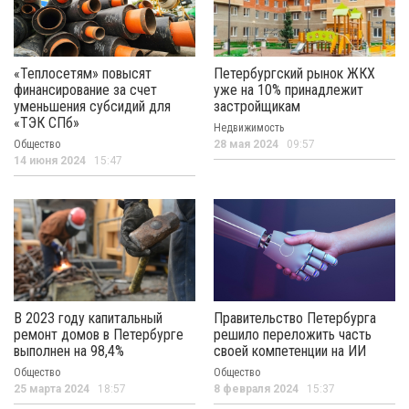
«Теплосетям» повысят
Петербургский рынок ЖКХ
финансирование за счет
уже на 10% принадлежит
уменьшения субсидий для
застройщикам
«ТЭК СПб»
Недвижимость
Общество
28 мая 2024
09:57
14 июня 2024
15:47
В 2023 году капитальный
Правительство Петербурга
ремонт домов в Петербурге
решило переложить часть
выполнен на 98,4%
своей компетенции на ИИ
Общество
Общество
25 марта 2024
18:57
8 февраля 2024
15:37