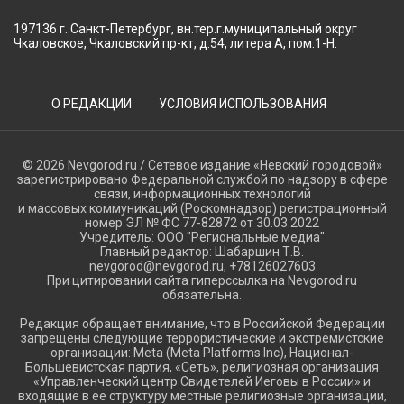
197136 г. Санкт-Петербург, вн.тер.г.муниципальный округ
Чкаловское, Чкаловский пр-кт, д.54, литера А, пом.1-Н.
О РЕДАКЦИИ
УСЛОВИЯ ИСПОЛЬЗОВАНИЯ
© 2026 Nevgorod.ru / Сетевое издание «Невский городовой»
зарегистрировано Федеральной службой по надзору в сфере
связи, информационных технологий
и массовых коммуникаций (Роскомнадзор) регистрационный
номер ЭЛ № ФС 77-82872 от 30.03.2022
Учредитель: ООО "Региональные медиа"
Главный редактор: Шабаршин Т.В.
nevgorod@nevgorod.ru, +78126027603
При цитировании сайта гиперссылка на Nevgorod.ru
обязательна.
Редакция обращает внимание, что в Российской Федерации
запрещены следующие террористические и экстремистские
организации: Meta (Meta Platforms Inc), Национал-
Большевистская партия, «Сеть», религиозная организация
«Управленческий центр Свидетелей Иеговы в России» и
входящие в ее структуру местные религиозные организации,